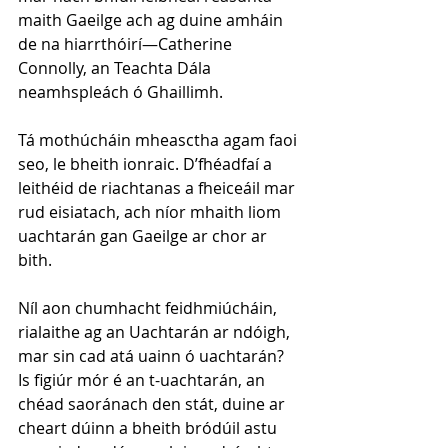
maith Gaeilge ach ag duine amháin 
de na hiarrthóirí—Catherine 
Connolly, an Teachta Dála 
neamhspleách ó Ghaillimh.
Tá mothúcháin mheasctha agam faoi 
seo, le bheith ionraic. D’fhéadfaí a 
leithéid de riachtanas a fheiceáil mar 
rud eisiatach, ach níor mhaith liom 
uachtarán gan Gaeilge ar chor ar 
bith.
Níl aon chumhacht feidhmiúcháin, 
rialaithe ag an Uachtarán ar ndóigh, 
mar sin cad atá uainn ó uachtarán? 
Is figiúr mór é an t-uachtarán, an 
chéad saoránach den stát, duine ar 
cheart dúinn a bheith bródúil astu 