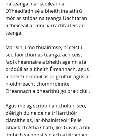
na teanga inár scoileanna. 
D’fhéadfadh sé a bheith ina athrú 
mór ar stádas na teanga Uachtarán 
a fheiceáil a rinne iarrachtaí leis an 
teanga. 
Mar sin, i mo thuairimse, ní ceist í 
seo faoi chumas teanga, ach ceist 
faoi cheannaire a bheith againn atá 
bródúil as a bheith Éireannach, agus 
a bheith bródúil as ár gcultúr agus ár 
n-oidhreacht chomhroinnte 
Éireannach a dhearbhú go praiticiúil.
Agus mé ag scríobh an cholúin seo, 
d’éirigh duine de na trí iarrthóir 
cláraithe as, iar-bhainisteoir Peile 
Ghaelach Átha Cliath, Jim Gavin, a bhí 
iontach sa phost sin ach a léirigh go 