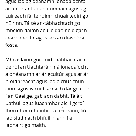
agus iad ag déanamh ionadaíochta 
ar an tír ar fud an domhain agus ag 
cuireadh fáilte roimh chuairteoirí go 
hÉirinn. Tá sé an-tábhachtach go 
mbeidh dáimh acu le daoine ó gach 
cearn den tír agus leis an diaspóra 
fosta. 
Mheasfainn gur cuid thábhachtach 
de ról an Uachtaráin ná ionadaíocht 
a dhéanamh ar ár gcultúr agus ar ár 
n-oidhreacht agus iad a chur chun 
cinn. agus is cuid lárnach dár gcultúr 
í an Gaeilge, gab aon dabht. Tá áit 
uathúil agus luachmhar aici i gcroí 
fhormhór mhuintir na hÉireann, fiú 
iad siúd nach bhfuil in ann í a 
labhairt go maith.