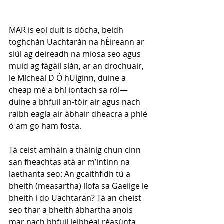
MAR is eol duit is dócha, beidh 
toghchán Uachtarán na hÉireann ar 
siúl ag deireadh na míosa seo agus 
muid ag fágáil slán, ar an drochuair, 
le Mícheál D Ó hUigínn, duine a 
cheap mé a bhí iontach sa ról—
duine a bhfuil an-tóir air agus nach 
raibh eagla air ábhair dheacra a phlé 
ó am go ham fosta. 
Tá ceist amháin a tháinig chun cinn 
san fheachtas atá ar m’intinn na 
laethanta seo: An gcaithfidh tú a 
bheith (measartha) líofa sa Gaeilge le 
bheith i do Uachtarán? Tá an cheist 
seo thar a bheith ábhartha anois 
mar nach bhfuil leibhéal réasúnta 