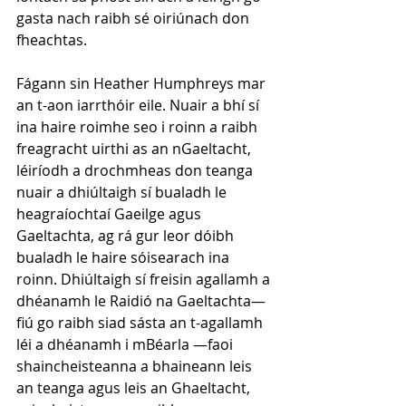
gasta nach raibh sé oiriúnach don 
fheachtas.
Fágann sin Heather Humphreys mar 
an t-aon iarrthóir eile. Nuair a bhí sí 
ina haire roimhe seo i roinn a raibh 
freagracht uirthi as an nGaeltacht, 
léiríodh a drochmheas don teanga 
nuair a dhiúltaigh sí bualadh le 
heagraíochtaí Gaeilge agus 
Gaeltachta, ag rá gur leor dóibh 
bualadh le haire sóisearach ina 
roinn. Dhiúltaigh sí freisin agallamh a 
dhéanamh le Raidió na Gaeltachta—
fiú go raibh siad sásta an t-agallamh 
léi a dhéanamh i mBéarla —faoi 
shaincheisteanna a bhaineann leis 
an teanga agus leis an Ghaeltacht, 