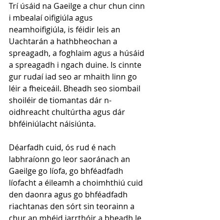
Trí úsáid na Gaeilge a chur chun cinn 
i mbealaí oifigiúla agus 
neamhoifigiúla, is féidir leis an 
Uachtarán a hathbheochan a 
spreagadh, a foghlaim agus a húsáid 
a spreagadh i ngach duine. Is cinnte 
gur rudaí iad seo ar mhaith linn go 
léir a fheiceáil. Bheadh seo siombail 
shoiléir de tiomantas dár n-
oidhreacht chultúrtha agus dár 
bhféiniúlacht náisiúnta.
Déarfadh cuid, ós rud é nach 
labhraíonn go leor saoránach an 
Gaeilge go líofa, go bhféadfadh 
líofacht a éileamh a choimhthiú cuid 
den daonra agus go bhféadfadh 
riachtanas den sórt sin teorainn a 
chur an mhéid iarrthóir a bheadh le 