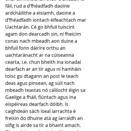
fáil, rud a d’fhéadfadh daoine 
ardcháilithe a eisiamh, daoine a 
d’fhéadfadh iontach éifeachtach mar 
Uachtarán. Cé go bhfuil tuiscint 
agam don dearcadh sin, ní fheicim 
conas nach mbeadh aon duine a 
bhfuil fonn dáiríre orthu an 
uachtaránacht ar na cúiseanna 
cearta, i.e. chun bheith ina ionadaí 
dearfach ar an tír agus ní hamháin 
toisc go dtagann an post le teach 
deas agus pinsean, ag súil nach 
mbeadh teastas nó cáilíocht éigin sa 
Gaeilge a fháil, fiúntach agus ina 
eispéireas dearfach dóibh. Is 
caighdeán sách íseal iarrachta é 
freisin do dhuine atá ag iarraidh an 
oifig is airde sa tír a bhaint amach. 