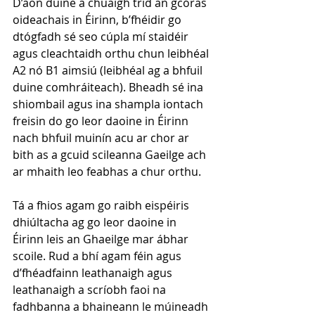
D’aon duine a chuaigh tríd an gcóras 
oideachais in Éirinn, b’fhéidir go 
dtógfadh sé seo cúpla mí staidéir 
agus cleachtaidh orthu chun leibhéal 
A2 nó B1 aimsiú (leibhéal ag a bhfuil 
duine comhráiteach). Bheadh sé ina 
shiombail agus ina shampla iontach 
freisin do go leor daoine in Éirinn 
nach bhfuil muinín acu ar chor ar 
bith as a gcuid scileanna Gaeilge ach 
ar mhaith leo feabhas a chur orthu.
Tá a fhios agam go raibh eispéiris 
dhiúltacha ag go leor daoine in 
Éirinn leis an Ghaeilge mar ábhar 
scoile. Rud a bhí agam féin agus 
d’fhéadfainn leathanaigh agus 
leathanaigh a scríobh faoi na 
fadhbanna a bhaineann le múineadh 