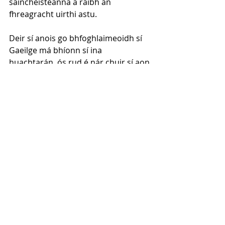
saincheisteanna a raibh an 
fhreagracht uirthi astu.
Deir sí anois go bhfoghlaimeoidh sí 
Gaeilge má bhíonn sí ina 
huachtarán, ós rud é nár chuir sí aon 
iarrachtaí isteach uirthi féin nuair a 
bhí sí ina hAire don Ghaeltacht—mar 
a rinne Joe McHugh—tá amhras orm 
faoina macántacht sa mhéid sin.
Mar sin, cé gur féidir liom argóintí a 
thuiscint i gcoinne líofacht sa 
Ghaeilge a bheith mar riachtanas 
d’iarrthóir uachtaránachta, bheadh 
súil agam go gcuirfeadh drochmheas 
chomh hoscailte sin ar ár dteanga 
náisiúnta isteach ar fheachtas duine 
ar bith—ar an drochuair ní dhearna 