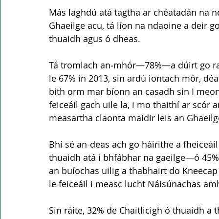
Más laghdú atá tagtha ar chéatadán na nda
Ghaeilge acu, tá líon na ndaoine a deir 
thuaidh agus ó dheas.
Tá tromlach an‑mhór—78%—a dúirt go raib
le 67% in 2013, sin ardú iontach mór, déa
bith orm mar bíonn an casadh sin I meon
feiceáil gach uile la, i mo thaithí ar scór
measartha claonta maidir leis an Ghaeilge
Bhí sé an-deas ach go háirithe a fheiceái
thuaidh atá i bhfábhar na gaeilge—ó 45% 
an buíochas uilig a thabhairt do Kneecap f
le feiceáil i measc lucht Náisúnachas amh
Sin ráite, 32% de Chaitlicigh ó thuaidh a t