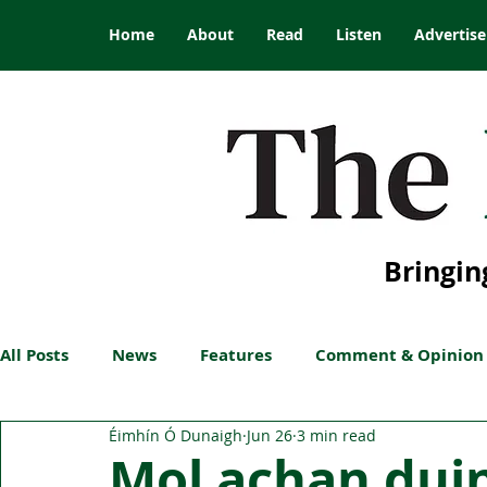
Home
About
Read
Listen
Advertise
Bringin
All Posts
News
Features
Comment & Opinion
Éimhín Ó Dunaigh
Jun 26
3 min read
Mol achan duin