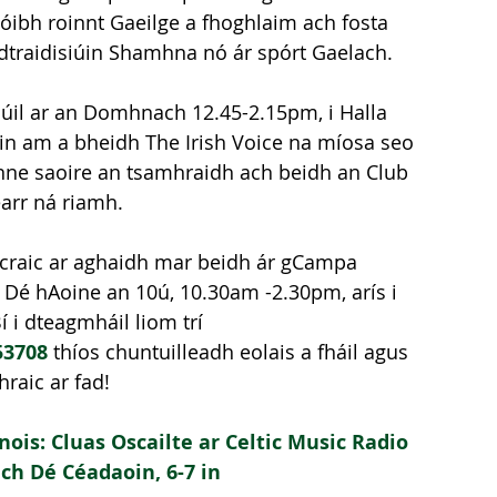
óibh roinnt Gaeilge a fhoghlaim ach fosta 
 dtraidisiúin Shamhna nó ár spórt Gaelach. 
iúil ar an Domhnach 12.45-2.15pm, i Halla 
in am a bheidh The Irish Voice na míosa seo 
inne saoire an tsamhraidh ach beidh an Club 
arr ná riamh. 
n craic ar aghaidh mar beidh ár gCampa 
í Dé hAoine an 10ú, 10.30am -2.30pm, arís i 
 i dteagmháil liom trí 
53708
 thíos chuntuilleadh eolais a fháil agus 
hraic ar fad!
nois: Cluas Oscailte ar Celtic Music Radio 
ach Dé Céadaoin, 6-7 in