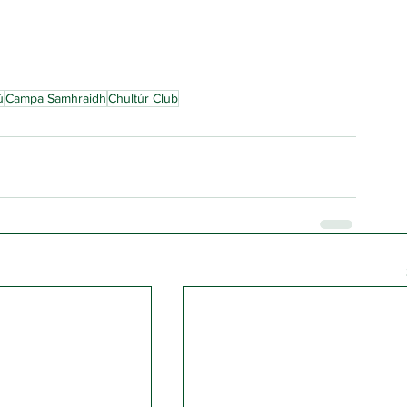
ú
Campa Samhraidh
Chultúr Club