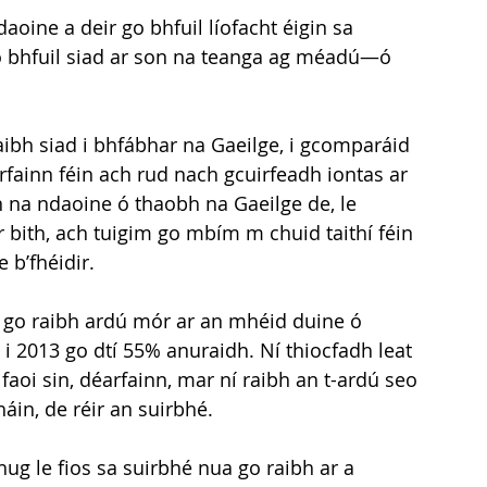
oine a deir go bhfuil líofacht éigin sa 
go bhfuil siad ar son na teanga ag méadú—ó 
h siad i bhfábhar na Gaeilge, i gcomparáid 
rfainn féin ach rud nach gcuirfeadh iontas ar 
 na ndaoine ó thaobh na Gaeilge de, le 
 ar bith, ach tuigim go mbím m chuid taithí féin 
 b’fhéidir.
l go raibh ardú mór ar an mhéid duine ó 
i 2013 go dtí 55% anuraidh. Ní thiocfadh leat 
aoi sin, déarfainn, mar ní raibh an t-ardú seo 
áin, de réir an suirbhé.
hug le fios sa suirbhé nua go raibh ar a 