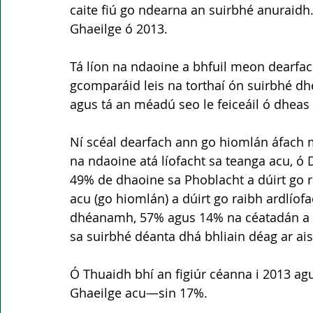
caite fiú go ndearna an suirbhé anuraidh
Ghaeilge ó 2013.
Tá líon na ndaoine a bhfuil meon dearfach
gcomparáid leis na torthaí ón suirbhé dh
agus tá an méadú seo le feiceáil ó dheas
Ní scéal dearfach ann go hiomlán áfach ma
na ndaoine atá líofacht sa teanga acu, ó D
49% de dhaoine sa Phoblacht a dúirt go r
acu (go hiomlán) a dúirt go raibh ardlío
dhéanamh, 57% agus 14% na céatadán a bh
sa suirbhé déanta dhá bhliain déag ar ais
Ó Thuaidh bhí an figiúr céanna i 2013 agus
Ghaeilge acu—sin 17%.