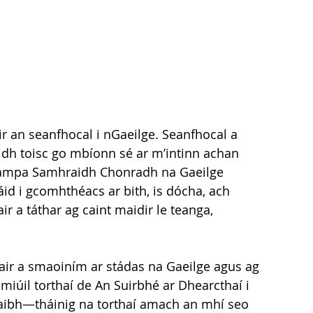
ir an seanfhocal i nGaeilge. Seanfhocal a 
dh toisc go mbíonn sé ar m’intinn achan 
Campa Samhraidh Chonradh na Gaeilge 
áid i gcomhthéacs ar bith, is dócha, ach 
r a táthar ag caint maidir le teanga, 
air a smaoiním ar stádas na Gaeilge agus ag 
imiúil torthaí de An Suirbhé ar Dhearcthaí i 
laibh—tháinig na torthaí amach an mhí seo 