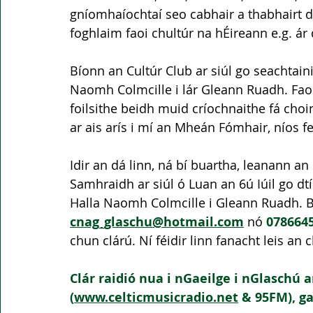
gníomhaíochtaí seo cabhair a thabhairt d
foghlaim faoi chultúr na hÉireann e.g. ár
Bíonn an Cultúr Club ar siúl go seachtain
Naomh Colmcille i lár Gleann Ruadh. Fao
foilsithe beidh muid críochnaithe fá cho
ar ais arís i mí an Mheán Fómhair, níos fe
Idir an dá linn, ná bí buartha, leanann a
Samhraidh ar siúl ó Luan an 6ú Iúil go dt
Halla Naomh Colmcille i Gleann Ruadh. Bí
cnag_glaschu@hotmail.com
 nó 
078664
chun clárú. Ní féidir linn fanacht leis an c
Clár raidió nua i nGaeilge i nGlaschú a
(
www.celticmusicradio.net
 & 95FM), g