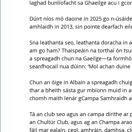
laghad bunlíofacht sa Ghaeilge acu i gc
Dúirt níos mó daoine in 2025 go n-úsáide
amhlaidh in 2013, sin pointe dearfach eil
Sna leathanta seo, leathanta doracha in 
am go ham? Thaispeáin na torthaí ón tsu
a spreagadh chun na Gaeilge—ta formhór a
seanfhocail nua dúinn: ‘Mol achan duine a
Chun an óige in Albain a spreagadh chuig
thar a bheith sásta gur mbíonn muid in ann
chomh maith lenár gCampa Samhraidh a bh
Tá an club seo agus an campa dírithe ar p
an Chultúr Club, agus ag an Champa araon
fáil mar ealaín, ceol, amhráin, damhsa, cl