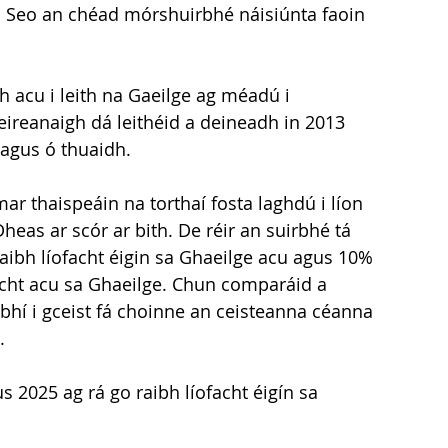
. Seo an chéad mórshuirbhé náisiúnta faoin 
 acu i leith na Gaeilge ag méadú i 
eireanaigh dá leithéid a deineadh in 2013 
 agus ó thuaidh.
r thaispeáin na torthaí fosta laghdú i líon 
heas ar scór ar bith. De réir an suirbhé tá 
aibh líofacht éigin sa Ghaeilge acu agus 10% 
facht acu sa Ghaeilge. Chun comparáid a 
í i gceist fá choinne an ceisteanna céanna 
.
 2025 ag rá go raibh líofacht éigín sa 