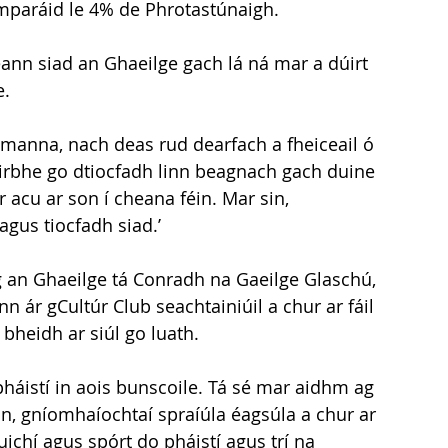
omparáid le 4% de Phrotastúnaigh.
ann siad an Ghaeilge gach lá ná mar a dúirt 
e.
amanna, nach deas rud dearfach a fheiceail ó 
irbhe go dtiocfadh linn beagnach gach duine 
cu ar son í cheana féin. Mar sin, 
gus tiocfadh siad.’
 an Ghaeilge tá Conradh na Gaeilge Glaschú, 
 ár gCultúr Club seachtainiúil a chur ar fáil 
eidh ar siúl go luath. 
háistí in aois bunscoile. Tá sé mar aidhm ag 
, gníomhaíochtaí spraíúla éagsúla a chur ar 
uichí agus spórt do pháistí agus trí na 