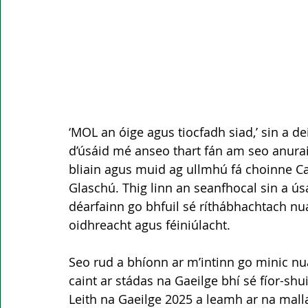
‘MOL an óige agus tiocfadh siad,’ sin a de
d’úsáid mé anseo thart fán am seo anurai
bliain agus muid ag ullmhú fá choinne 
Glaschú. Thig linn an seanfhocal sin a ús
déarfainn go bhfuil sé ríthábhachtach nuai
oidhreacht agus féiniúlacht. 
Seo rud a bhíonn ar m’intinn go minic nu
caint ar stádas na Gaeilge bhí sé fíor-shu
Leith na Gaeilge 2025 a leamh ar na mal