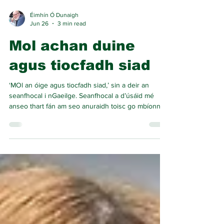
Éimhín Ó Dunaigh
Jun 26
3 min read
Mol achan duine
agus tiocfadh siad
‘MOl an óige agus tiocfadh siad,’ sin a deir an
seanfhocal i nGaeilge. Seanfhocal a d’úsáid mé
anseo thart fán am seo anuraidh toisc go mbíonn
sé ar m’intinn achan bliain agus muid ag ullmhú fá
choinne Campa Samhraidh Chonradh na Gaeilge
Glaschú. Thig linn an seanfhocal sin a úsáid i
gcomhthéacs ar bith, is dócha, ach déarfainn go
bhfuil sé ríthábhachtach nuair a táthar ag caint
maidir le teanga, oidhreacht agus féiniúlacht.