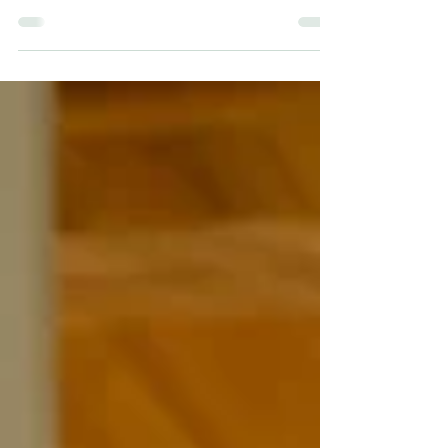
dá mbeinn ag rá libh go bhfuil meancóg amaideach
déanta ag Reform UK? Ní bheadh, is dócha, ach
seans go mbeadh iontas ort go mbaineann a gcuid
seafóid—an uair seo—leis an Ghaeilge.