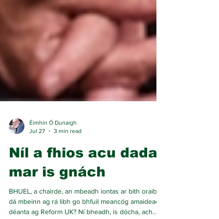
Éimhín Ó Dunaigh
Jul 27
3 min read
Níl a fhios acu dada,
mar is gnách
BHUEL, a chairde, an mbeadh iontas ar bith oraibh