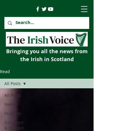
Bringing you all the news from
the Irish in Scotland
Read
All Posts
All Posts
News
Features
Comment
& Opinion